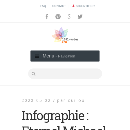
|
|
FAQ
CONTACT
S'IDENTIFIER
Menu -
Navigation
2020-05-02 /
par
oui-oui
Infographie :