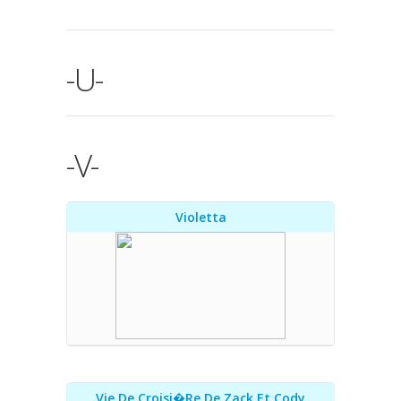
-U-
-V-
Violetta
Vie De Croisi�re De Zack Et Cody