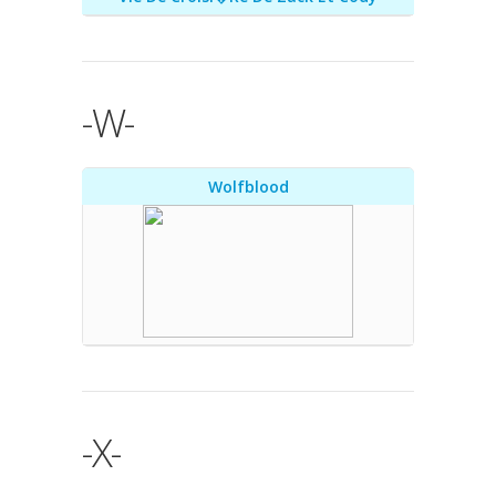
-W-
Wolfblood
-X-