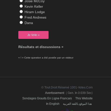
Josie McCoy
Kevin Keller
Hiram Lodge
Fred Andrews
Dana
Résultats et discussions »
« ! » Cette question a été postée par un visiteur
© Tout Droit Réservé 1001-Votes.com
Avertissement
(
Gen. In 0.039 Sec
)
Sondages Grauits En Ligne Francais
This Website
In English
هذا الموقع باللغة العربية