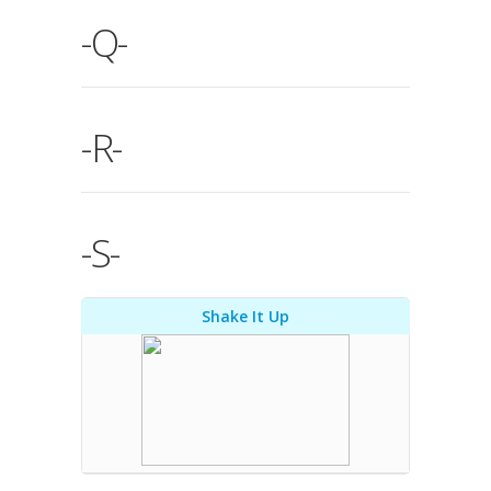
-Q-
-R-
-S-
Shake It Up