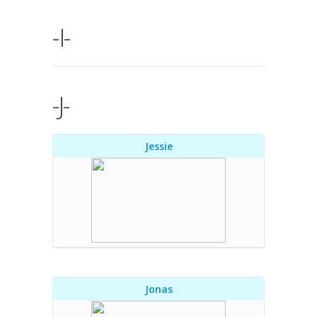
-I-
-J-
Jessie
Jonas