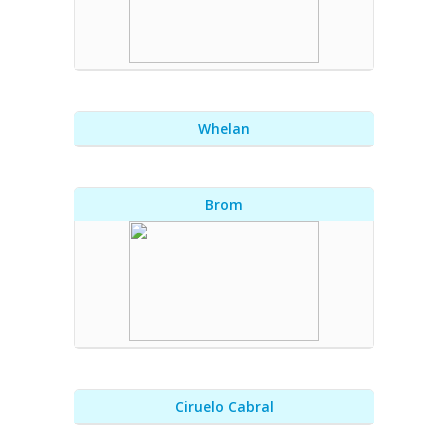
Whelan
Brom
Ciruelo Cabral