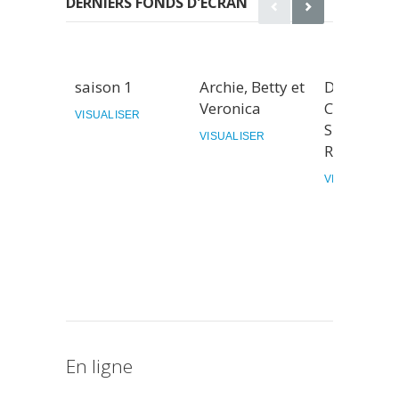
DERNIERS FONDS D'ÉCRAN
saison 1
Archie, Betty et
Dans la
Veronica
Chock'Lit
VISUALISER
Shoppe de
VISUALISER
Riverdale
VISUALISER
En ligne