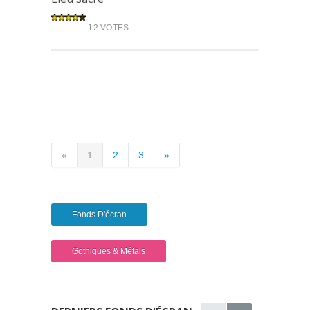
12 VOTES
«
1
2
3
»
Fonds D'écran
Gothiques & Métals