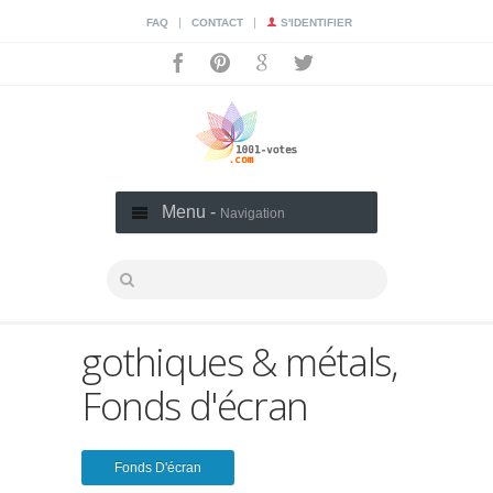
|
|
FAQ
CONTACT
S'IDENTIFIER
Menu -
Navigation
gothiques & métals,
Fonds d'écran
Fonds D'écran