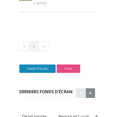
1 VOTES
«
1
»
Fonds D'écran
Fruits
DERNIERS FONDS D'ÉCRAN
Dead inside
Negan et Lucie
Affiche de