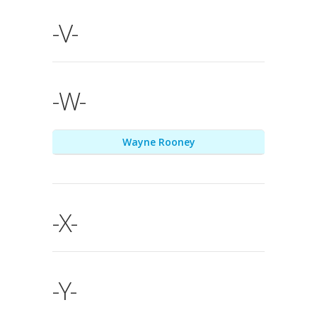
-V-
-W-
Wayne Rooney
-X-
-Y-