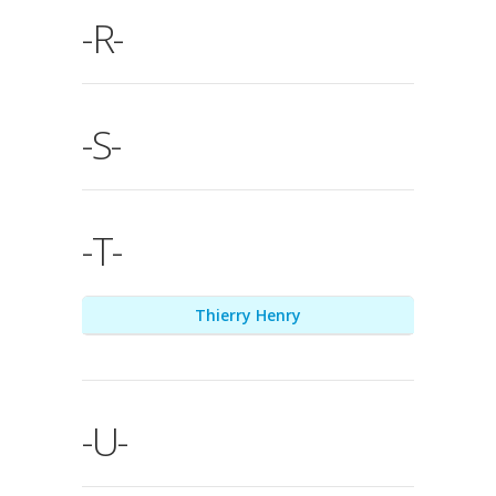
-R-
-S-
-T-
Thierry Henry
-U-