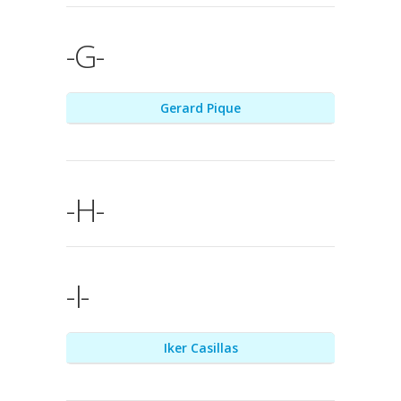
-G-
Gerard Pique
-H-
-I-
Iker Casillas