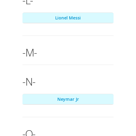
-L-
Lionel Messi
-M-
-N-
Neymar Jr
-O-