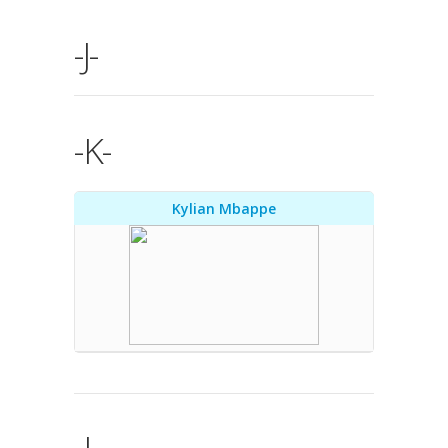
-J-
-K-
Kylian Mbappe