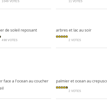
1049 VOTES
11 VOTES
er de soleil reposant
arbres et lac au soir
498 VOTES
2 VOTES
r face a l'ocean au coucher
palmier et ocean au crepusc
eil
2 VOTES