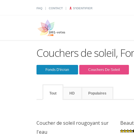
|
|
FAQ
CONTACT
S'IDENTIFIER
Couchers de soleil, Fo
Fonds D'écran
Couchers De Soleil
Tout
HD
Populaires
Coucher de soleil rougoyant sur
Beaut
l'eau