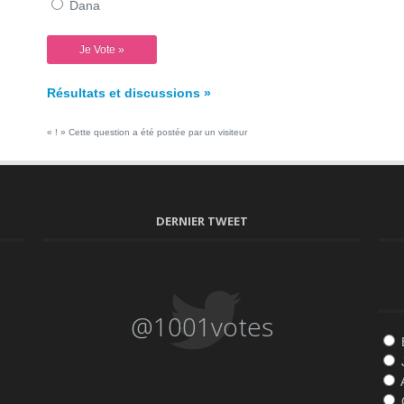
Dana
Résultats et discussions »
« ! » Cette question a été postée par un visiteur
DERNIER TWEET
@1001votes