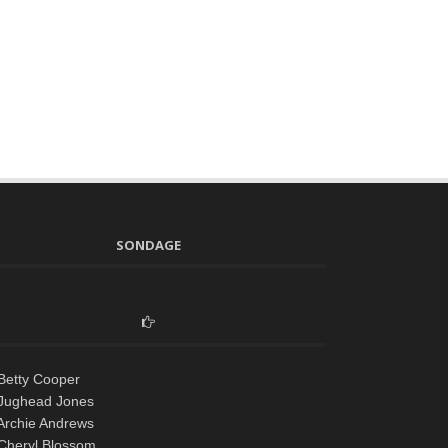
SONDAGE
Betty Cooper
Jughead Jones
Archie Andrews
Cheryl Blossom