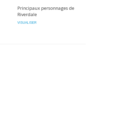
Principaux personnages de
Madoka Saya
Riverdale
Fond Bleu
VISUALISER
VISUALISER