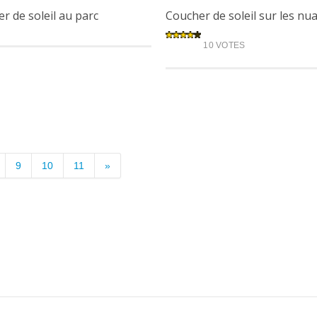
r de soleil au parc
Coucher de soleil sur les nu
10 VOTES
9
10
11
»