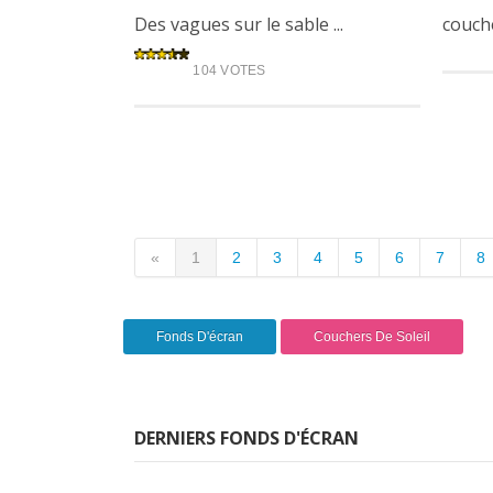
Des vagues sur le sable ...
couche
104 VOTES
«
1
2
3
4
5
6
7
8
Fonds D'écran
Couchers De Soleil
DERNIERS FONDS D'ÉCRAN