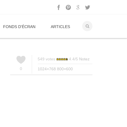
FONDS D'ÉCRAN
ARTICLES
549
votes
4.4
/
5
Notez
0
1024×768
800×600