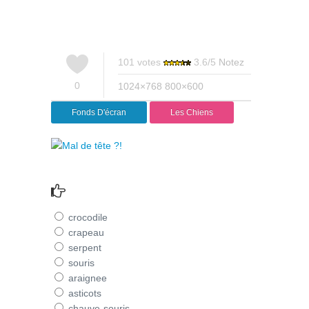
101
votes
3.6
/
5
Notez
0
1024×768
800×600
Fonds D'écran
Les Chiens
crocodile
crapeau
serpent
souris
araignee
asticots
chauve-souris