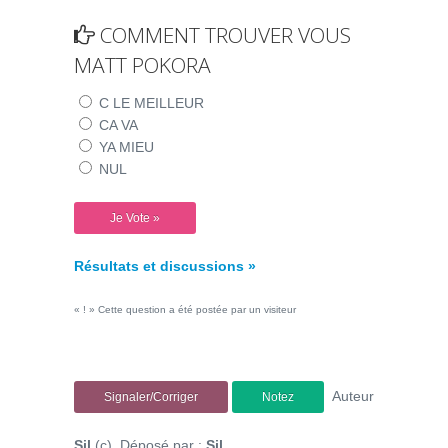
COMMENT TROUVER VOUS
MATT POKORA
C LE MEILLEUR
CA VA
YA MIEU
NUL
Résultats et discussions »
« ! » Cette question a été postée par un visiteur
Auteur
Signaler/Corriger
Notez
Sil
(c) Déposé par :
Sil