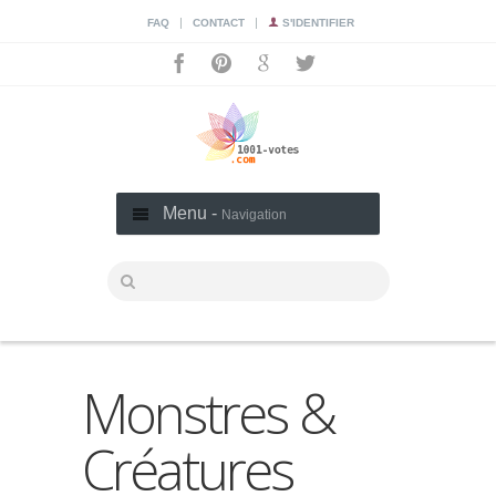
|
|
FAQ
CONTACT
S'IDENTIFIER
Menu -
Navigation
Monstres &
Créatures