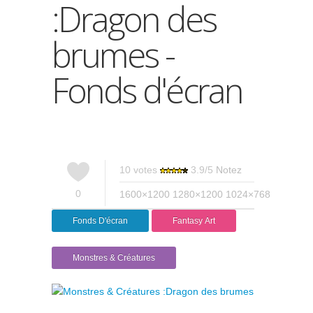
:Dragon des
brumes -
Fonds d'écran
10
votes
3.9
/
5
Notez
0
1600×1200
1280×1200
1024×768
Fonds D'écran
Fantasy Art
Monstres & Créatures