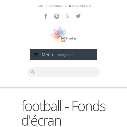
|
|
FAQ
CONTACT
S'IDENTIFIER
Menu -
Navigation
football - Fonds
d'écran