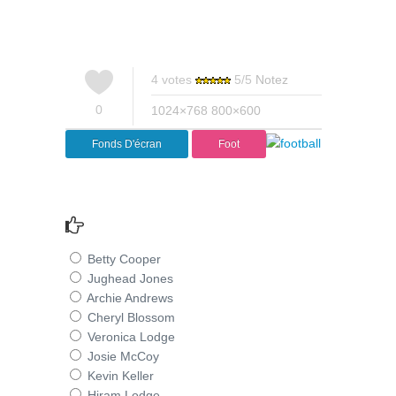
4
votes
5
/
5
Notez
0
1024×768
800×600
Fonds D'écran
Foot
Betty Cooper
Jughead Jones
Archie Andrews
Cheryl Blossom
Veronica Lodge
Josie McCoy
Kevin Keller
Hiram Lodge