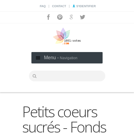
|
|
FAQ
CONTACT
S'IDENTIFIER
Menu -
Navigation
Petits coeurs
sucrés - Fonds