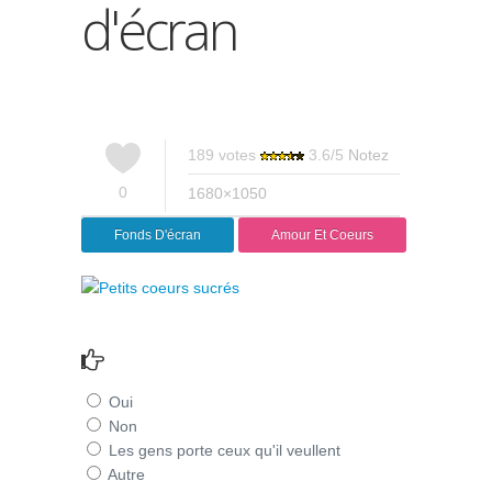
d'écran
189
votes
3.6
/
5
Notez
0
1680×1050
Fonds D'écran
Amour Et Coeurs
Oui
Non
Les gens porte ceux qu'il veullent
Autre