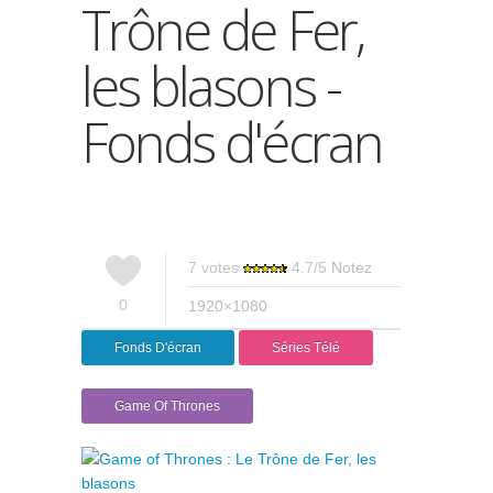
Trône de Fer,
les blasons -
Fonds d'écran
7
votes
4.7
/
5
Notez
0
1920×1080
Fonds D'écran
Séries Télé
Game Of Thrones