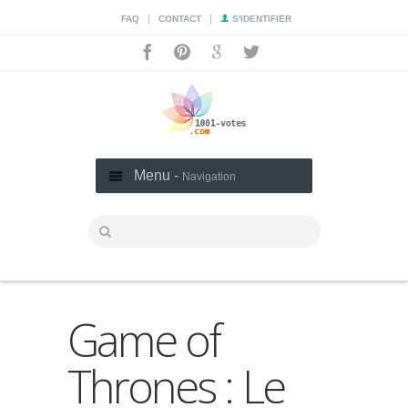
|
|
FAQ
CONTACT
S'IDENTIFIER
Menu -
Navigation
Game of
Thrones : Le