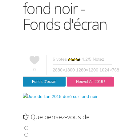
fond noir -
Fonds d'écran
6
votes
4.2
/
5
Notez
0
2880×1800
1280×1200
1024×768
Fonds D'écran
Nouvel An 2019 !
Que pensez-vous de