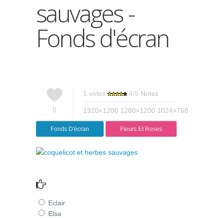
sauvages -
Fonds d'écran
1
votes
4
/
5
Notez
0
1920×1200
1280×1200
1024×768
Fonds D'écran
Fleurs Et Roses
Eclair
Elsa