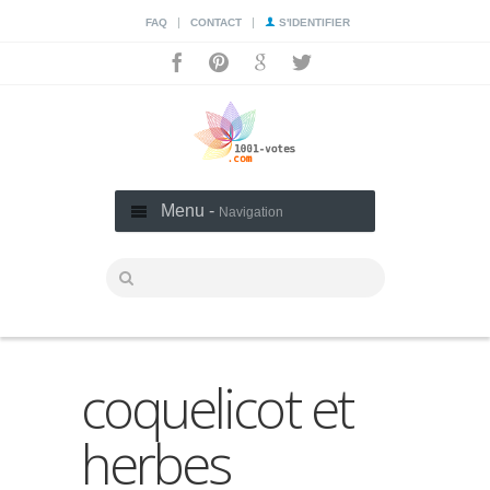
|
|
FAQ
CONTACT
S'IDENTIFIER
Menu -
Navigation
coquelicot et
herbes