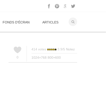
FONDS D'ÉCRAN
ARTICLES
414
votes
3.9
/
5
Notez
0
1024×768
800×600