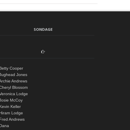
SONDAGE
Betty Cooper
Jughead Jones
Archie Andrews
Cheryl Blossom
Veronica Lodge
Josie McCoy
evin Keller
Hiram Lodge
Fred Andrews
Dana