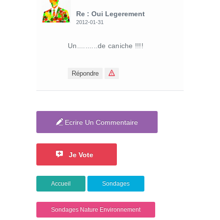
Re : Oui Legerement
2012-01-31
Un..........de caniche !!!!
Répondre
Ecrire Un Commentaire
Je Vote
Accueil
Sondages
Sondages Nature Environnement