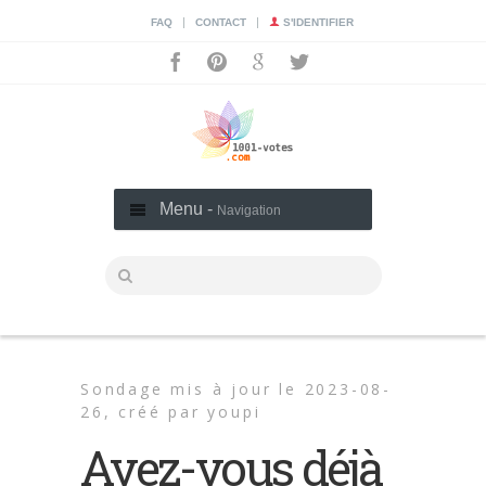
|
|
FAQ
CONTACT
S'IDENTIFIER
Menu -
Navigation
Sondage mis à jour le 2023-08-
26,
créé par
youpi
Avez-vous déjà