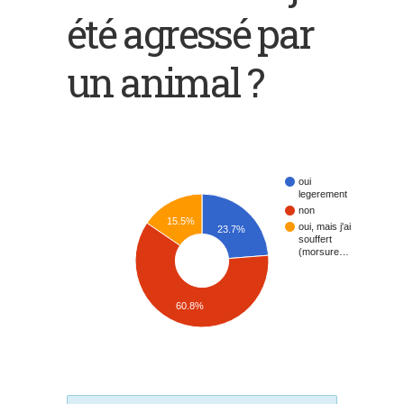
été agressé par
un animal ?
oui
legerement
non
15.5%
oui, mais j'ai
23.7%
souffert
(morsure…
60.8%