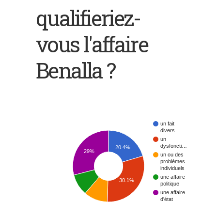
qualifieriez-
vous l'affaire
Benalla ?
un fait
divers
un
dysfoncti…
20.4%
29%
un ou des
problèmes
individuels
une affaire
30.1%
politique
une affaire
d'état