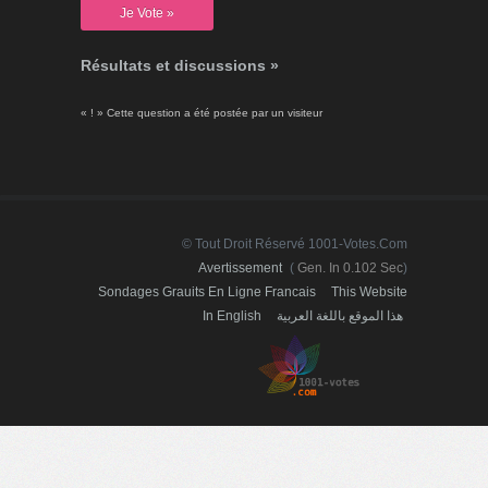
Résultats et discussions »
« ! » Cette question a été postée par un visiteur
© Tout Droit Réservé 1001-Votes.com
Avertissement
(
Gen. In 0.102 Sec
)
Sondages Grauits En Ligne Francais
This Website
In English
هذا الموقع باللغة العربية