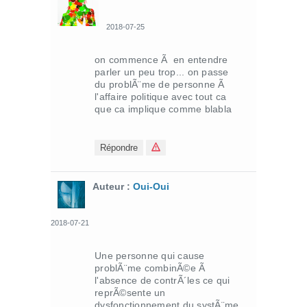
2018-07-25
on commence Ã en entendre
parler un peu trop... on passe
du problÃ¨me de personne Ã
l'affaire politique avec tout ca
que ca implique comme blabla
Répondre
Auteur :
Oui-Oui
2018-07-21
Une personne qui cause
problÃ¨me combinÃ©e Ã
l'absence de contrÃ´les ce qui
reprÃ©sente un
dysfonctionnement du systÃ¨me.