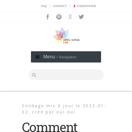
|
|
FAQ
CONTACT
S'IDENTIFIER
Menu -
Navigation
Sondage mis à jour le 2023-01-
02,
créé par
oui-oui
Comment