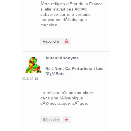
Ãªtre religion d'Etat de la France
si elle n'avait pas Ã©tÃ©
subvertie par une certaine
mouvance idÃ©ologique
macabre..
Répondre
Auteur Anonyme
Re : Non; Ca Perturberait Les
Dï¿½bats
2016-10-13
La religion n'a pas sa place
dans une rÃ©publique
dÃ©mocratique laÃ¯que.
Répondre