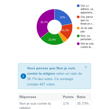
Oui, j y
adhere, ca
apportera…
Oui, parce
22%
que ca
35.7%
ferait un c…
Je ne sais
15.2%
pas
Non, ca
perturber…
22.8%
Non je suis
contre la…
×
Vous pensez que Non je suis
contre la religion
selon un ratio de
35.7% des votes. Ce sondage
compte 487 votes.
Réponses
Points
Ratio
Non je suis contre la
174
35.73%
religion