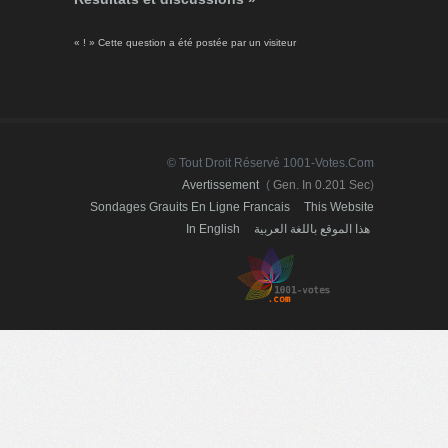
« ! » Cette question a été postée par un visiteur
© Tout Droit Réservé 1001-Votes.com
Avertissement
(
Gen. In 0.201 Sec
)
Sondages Grauits En Ligne Francais
This Website
In English
هذا الموقع باللغة العربية