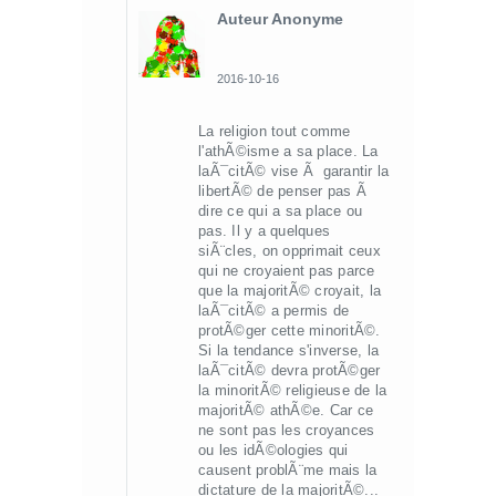
Auteur Anonyme
2016-10-16
La religion tout comme
l'athÃ©isme a sa place. La
laÃ¯citÃ© vise Ã garantir la
libertÃ© de penser pas Ã
dire ce qui a sa place ou
pas. Il y a quelques
siÃ¨cles, on opprimait ceux
qui ne croyaient pas parce
que la majoritÃ© croyait, la
laÃ¯citÃ© a permis de
protÃ©ger cette minoritÃ©.
Si la tendance s'inverse, la
laÃ¯citÃ© devra protÃ©ger
la minoritÃ© religieuse de la
majoritÃ© athÃ©e. Car ce
ne sont pas les croyances
ou les idÃ©ologies qui
causent problÃ¨me mais la
dictature de la majoritÃ©...