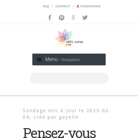
|
|
FAQ
CONTACT
S'IDENTIFIER
Menu -
Navigation
Sondage mis à jour le 2023-02-
04,
créé par
gayelle
Pensez-vous