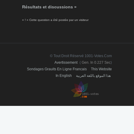
Résultats et discussions »
« ! » Cette question a été postée par un visiteur
© Tout Droit Réservé 1001-Votes.com
Avertissement
(
Gen. In 0.227 Sec
)
Sondages Grauits En Ligne Francais
This Website
In English
هذا الموقع باللغة العربية