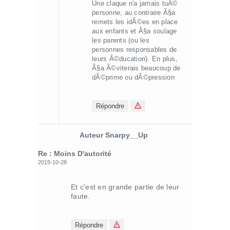
Une claque n'a jamais tuÃ©
personne, au contraire Ã§a
remets les idÃ©es en place
aux enfants et Ã§a soulage
les parents (ou les
personnes responsables de
leurs Ã©ducation). En plus,
Ã§a Ã©viterais beaucoup de
dÃ©prime ou dÃ©pression
Répondre
Auteur Snarpy__Up
Re : Moins D'autorité
2015-10-28
Et c'est en grande partie de leur
faute.
Répondre