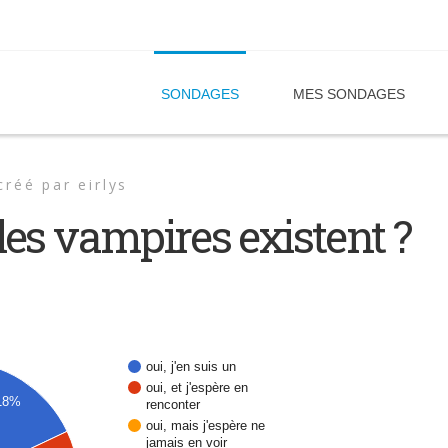
SONDAGES
MES SONDAGES
créé par
eirlys
es vampires existent ?
oui, j'en suis un
oui, et j'espère en
18%
renconter
oui, mais j'espère ne
jamais en voir