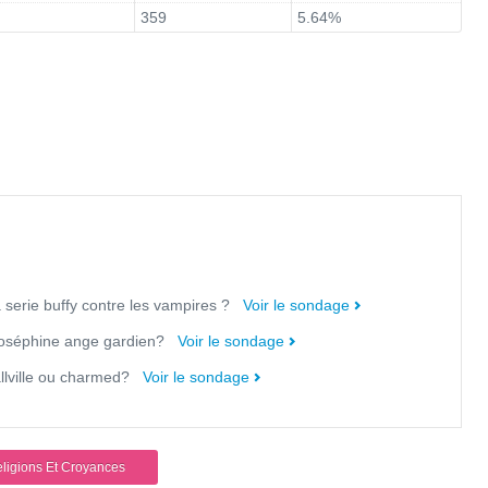
359
5.64%
a serie buffy contre les vampires ?
Voir le sondage
u joséphine ange gardien?
Voir le sondage
allville ou charmed?
Voir le sondage
ligions Et Croyances