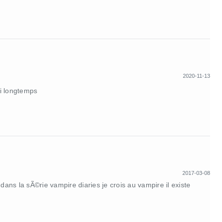
2020-11-13
ui longtemps
2017-03-08
ns la sÃ©rie vampire diaries je crois au vampire il existe