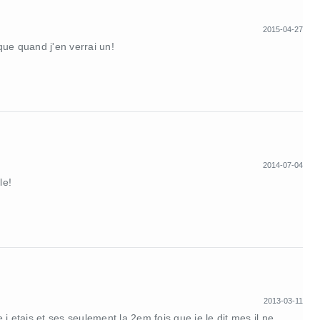
2015-04-27
 que quand j'en verrai un!
2014-07-04
le!
2013-03-11
e j etais et ses seulement la 2em fois que je le dit mes il ne