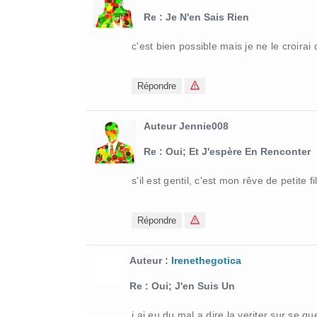
Re : Je N'en Sais Rien
c'est bien possible mais je ne le croirai
Répondre
Auteur Jennie008
Re : Oui; Et J'espère En Renconter
s'il est gentil, c'est mon rêve de petite fil
Répondre
Auteur :
Irenethegotica
Re : Oui; J'en Suis Un
j ai eu du mal a dire la veriter sur se qu