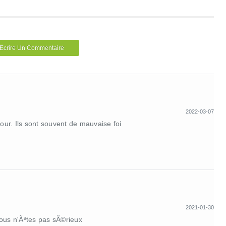
Ecrire Un Commentaire
2022-03-07
mour. Ils sont souvent de mauvaise foi
2021-01-30
ous n'Ãªtes pas sÃ©rieux