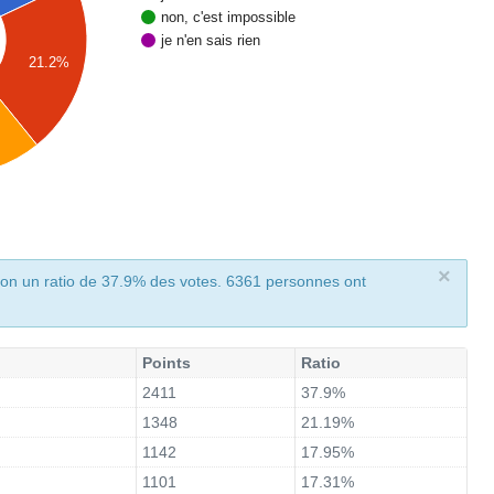
non, c'est impossible
je n'en sais rien
21.2%
×
on un ratio de 37.9% des votes. 6361 personnes ont
Points
Ratio
2411
37.9%
1348
21.19%
1142
17.95%
1101
17.31%