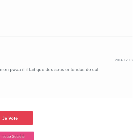
2014-12-13
e mien pwaa il il fait que des sous entendus de cul
Je Vote
itique Société