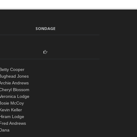
SONDAGE
Betty Cooper
Jughead Jones
Archie Andrews
Cheryl Blossom
Veronica Lodge
Josie McCoy
evin Keller
Hiram Lodge
Fred Andrews
Dana