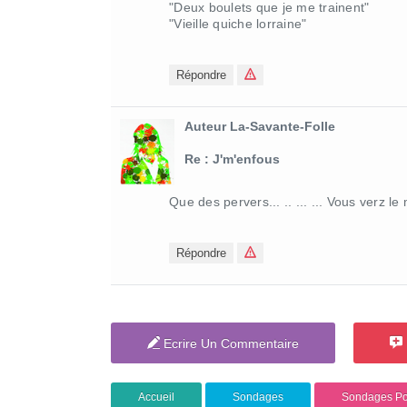
"Deux boulets que je me trainent"
"Vieille quiche lorraine"
Répondre
Auteur La-Savante-Folle
Re : J'm'enfous
Que des pervers... .. ... ... Vous verz l
Répondre
Ecrire Un Commentaire
Accueil
Sondages
Sondages Pol