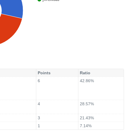
Points
Ratio
6
42.86%
4
28.57%
3
21.43%
1
7.14%