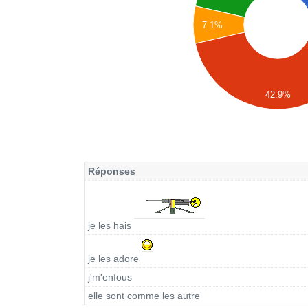
7.1%
42.9%
Réponses
je les hais
je les adore
j'm'enfous
elle sont comme les autre