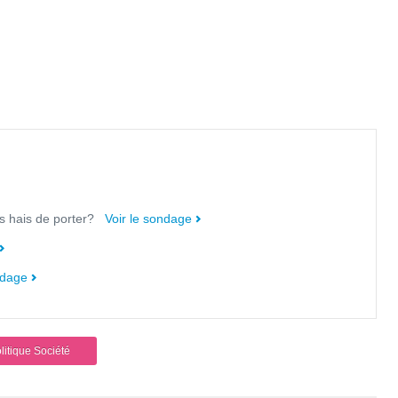
ous hais de porter?
Voir le sondage
ndage
itique Société