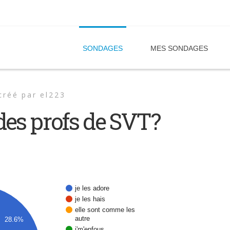
SONDAGES
MES SONDAGES
créé par
el223
des profs de SVT?
je les adore
je les hais
elle sont comme les
autre
28.6%
j'm'enfous