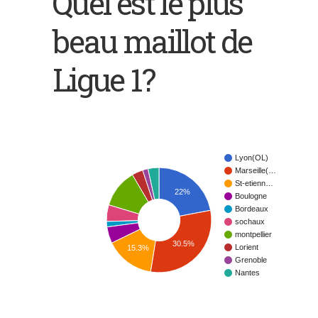
Quel est le plus
beau maillot de
Ligue 1?
Lyon(OL)
Marseille(…
St-etienn…
22%
Boulogne
Bordeaux
sochaux
montpellier
30.5%
Lorient
15.3%
Grenoble
Nantes