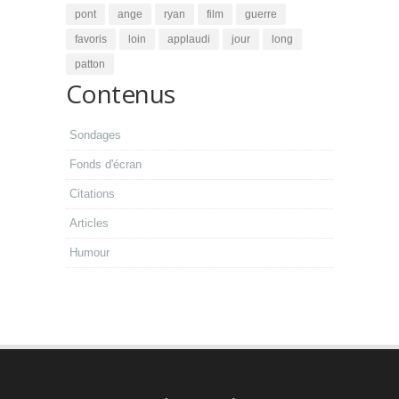
pont
ange
ryan
film
guerre
favoris
loin
applaudi
jour
long
patton
Contenus
Sondages
Fonds d'écran
Citations
Articles
Humour