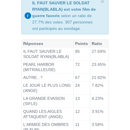
×
IL FAUT SAUVER LE SOLDAT
RYAN(BLABLA) est votre film de
guerre favoris
selon un ratio de
27.7% des votes. 307 personnes
ont participés au sondage.
Réponses
Points
Ratio
IL FAUT SAUVER LE
85
27.69%
SOLDAT RYAN(BLABLA)
PEARL HARBOR
72
23.45%
(MITRAILLEUSE)
AUTRE...?
67
21.82%
LE JOUR LE PLUS LONG
24
7.82%
(ANGE)
LA GRANDE EVASION
13
4.23%
(SIFLE)
QUAND LES AIGLES
12
3.91%
ATTAQUENT (ANGE)
L'ARMEE DES OMBRES
11
3.58%
(PLEUR)