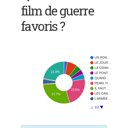
film de guerre
favoris ?
UN PON…
LE JOUR…
LA GRAN…
21.8%
LE PONT…
QUAND…
PEARL H…
IL FAUT…
23.5%
LES CAN…
27.7%
L'ARMEE…
1/2