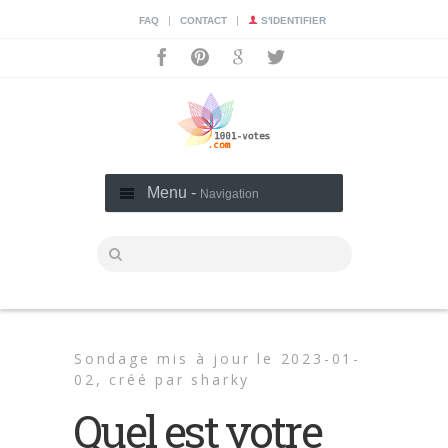
|
|
FAQ
CONTACT
S'IDENTIFIER
Menu -
Navigation
Sondage mis à jour le 2023-01-
02,
créé par
sharky
Quel est votre