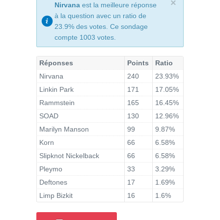
×
Nirvana
est la meilleure réponse
à la question avec un ratio de
23.9% des votes. Ce sondage
compte 1003 votes.
Réponses
Points
Ratio
Nirvana
240
23.93%
Linkin Park
171
17.05%
Rammstein
165
16.45%
SOAD
130
12.96%
Marilyn Manson
99
9.87%
Korn
66
6.58%
Slipknot Nickelback
66
6.58%
Pleymo
33
3.29%
Deftones
17
1.69%
Limp Bizkit
16
1.6%