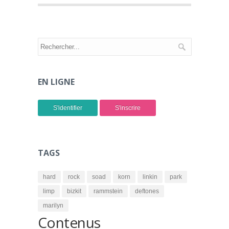
EN LIGNE
S'identifier
S'inscrire
TAGS
hard
rock
soad
korn
linkin
park
limp
bizkit
rammstein
deftones
marilyn
Contenus