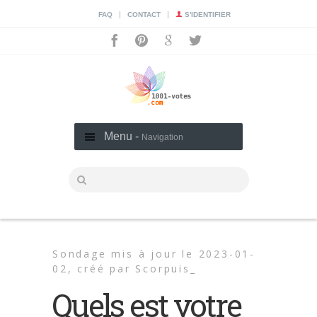
|
|
FAQ
CONTACT
S'IDENTIFIER
Menu -
Navigation
Sondage mis à jour le 2023-01-
02,
créé par
Scorpuis_
Quels est votre