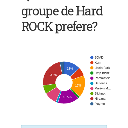
groupe de Hard
ROCK prefere?
SOAD
Korn
Linkin Park
13%
Limp Bizkit
23.9%
Rammstein
Deftones
17%
Marilyn M…
Slipknot…
16.5%
Nirvana
Pleymo