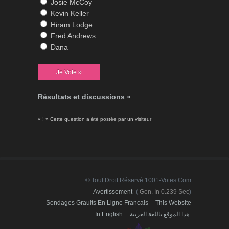
Josie McCoy
Kevin Keller
Hiram Lodge
Fred Andrews
Dana
Résultats et discussions »
« ! » Cette question a été postée par un visiteur
© Tout Droit Réservé 1001-Votes.com
Avertissement
(
Gen. In 0.239 Sec
)
Sondages Grauits En Ligne Francais
This Website
In English
هذا الموقع باللغة العربية