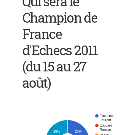
Qui sera le
Champion de
France
d'Echecs 2011
(du 15 au 27
août)
Fressinet
Laurent
Edouard
Romain
25%
25%