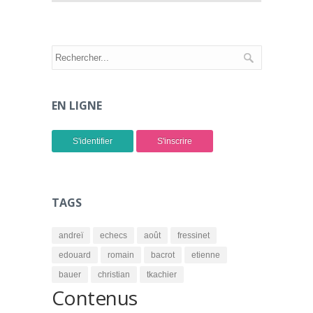
EN LIGNE
S'identifier
S'inscrire
TAGS
andreï
echecs
août
fressinet
edouard
romain
bacrot
etienne
bauer
christian
tkachier
Contenus