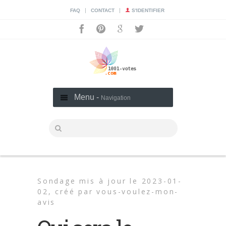
|
|
FAQ
CONTACT
S'IDENTIFIER
Menu -
Navigation
Sondage mis à jour le 2023-01-
02,
créé par
vous-voulez-mon-
avis