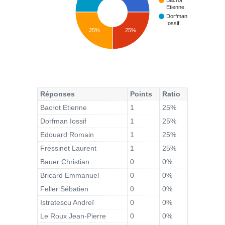
Bacrot
Etienne
Dorfman
Iossif
25%
25%
Réponses
Points
Ratio
Bacrot Etienne
1
25%
Dorfman Iossif
1
25%
Edouard Romain
1
25%
Fressinet Laurent
1
25%
Bauer Christian
0
0%
Bricard Emmanuel
0
0%
Feller Sébatien
0
0%
Istratescu Andreï
0
0%
Le Roux Jean-Pierre
0
0%