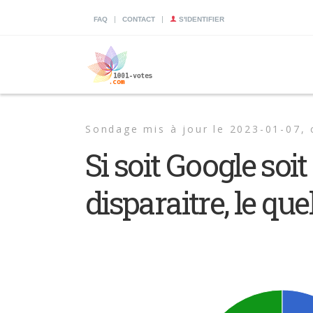
|
|
FAQ
CONTACT
S'IDENTIFIER
Sondage mis à jour le 2023-01-07,
Si soit Google soi
disparaitre, le qu