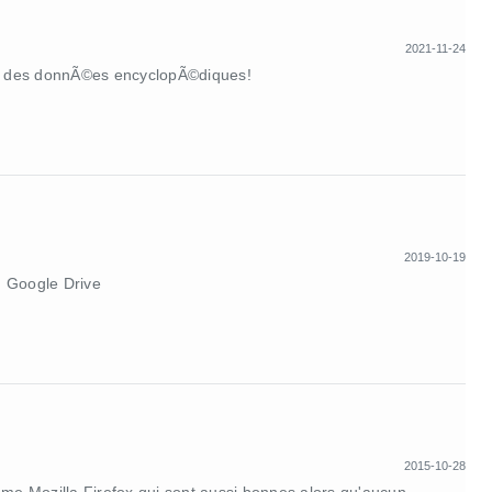
2021-11-24
 des donnÃ©es encyclopÃ©diques!
2019-10-19
, Google Drive
2015-10-28