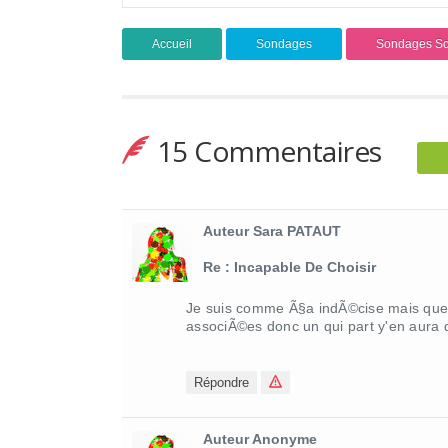
Accueil
Sondages
Sondages Sc
15 Commentaires
Auteur Sara PATAUT
Re : Incapable De Choisir
Je suis comme Ã§a indÃ©cise mais que s
associÃ©es donc un qui part y'en aura d
Répondre
Auteur Anonyme