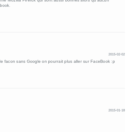
e Mozilla Firefox qui sont aussi bonnes alors qu'aucun
ebook.
2015-02-02
 de facon sans Google on pourrait plus aller sur FaceBook :p
2015-01-18