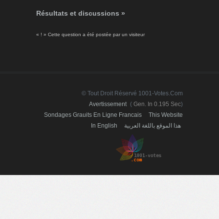
Résultats et discussions »
« ! » Cette question a été postée par un visiteur
© Tout Droit Réservé 1001-Votes.com
Avertissement
(
Gen. In 0.195 Sec
)
Sondages Grauits En Ligne Francais
This Website
In English
هذا الموقع باللغة العربية