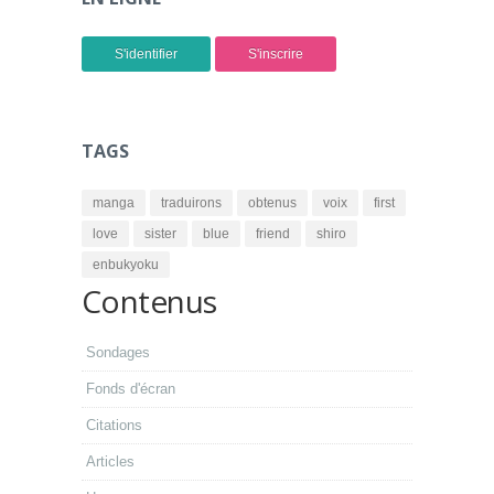
S'identifier
S'inscrire
TAGS
manga
traduirons
obtenus
voix
first
love
sister
blue
friend
shiro
enbukyoku
Contenus
Sondages
Fonds d'écran
Citations
Articles