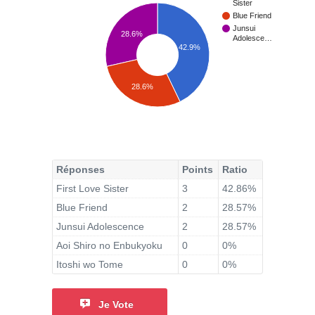
Sister
Blue Friend
Junsui
28.6%
Adolesce…
42.9%
28.6%
Réponses
Points
Ratio
First Love Sister
3
42.86%
Blue Friend
2
28.57%
Junsui Adolescence
2
28.57%
Aoi Shiro no Enbukyoku
0
0%
Itoshi wo Tome
0
0%
Je Vote