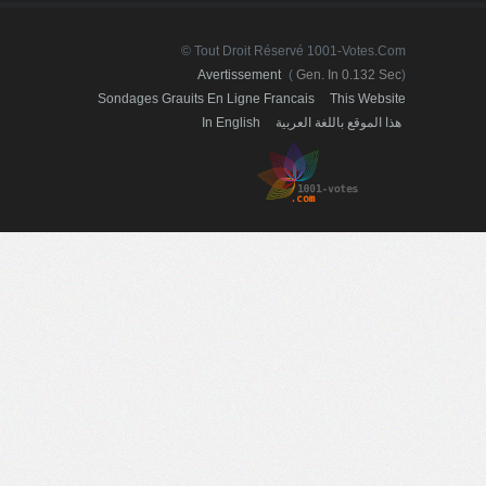
© Tout Droit Réservé 1001-Votes.com
Avertissement
(
Gen. In 0.132 Sec
)
Sondages Grauits En Ligne Francais
This Website
In English
هذا الموقع باللغة العربية