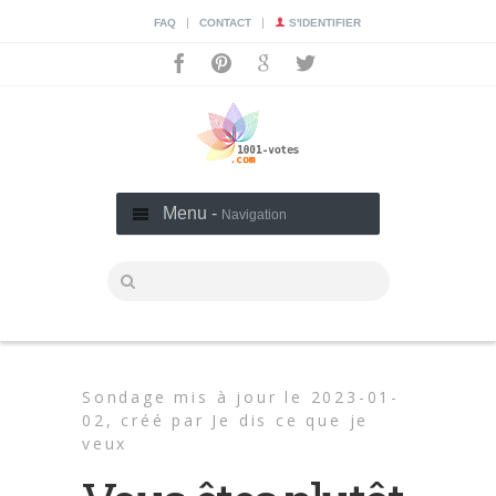
|
|
FAQ
CONTACT
S'IDENTIFIER
Menu -
Navigation
Sondage mis à jour le 2023-01-
02,
créé par
Je dis ce que je
veux