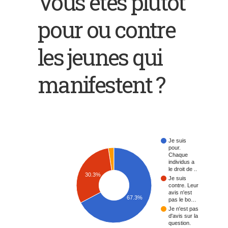
Vous êtes plutôt
pour ou contre
les jeunes qui
manifestent ?
Je suis
pour.
Chaque
individus a
le droit de ..
30.3%
Je suis
contre. Leur
avis n'est
67.3%
pas le bo…
Je n'est pas
d'avis sur la
question.