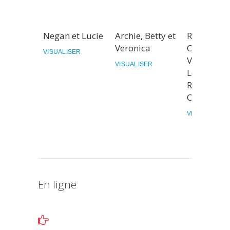
Negan et Lucie
Archie, Betty et
Riverdale 
Veronica
Cooper et
VISUALISER
Veronica
VISUALISER
Lodge (Lili
Reinhart e
Camila)
VISUALISER
En ligne