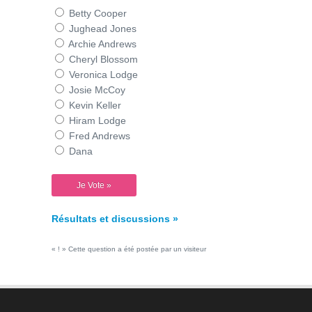
Betty Cooper
Jughead Jones
Archie Andrews
Cheryl Blossom
Veronica Lodge
Josie McCoy
Kevin Keller
Hiram Lodge
Fred Andrews
Dana
Résultats et discussions »
« ! » Cette question a été postée par un visiteur