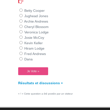
Betty Cooper
Jughead Jones
Archie Andrews
Cheryl Blossom
Veronica Lodge
Josie McCoy
Kevin Keller
Hiram Lodge
Fred Andrews
Dana
Résultats et discussions »
« ! » Cette question a été postée par un visiteur