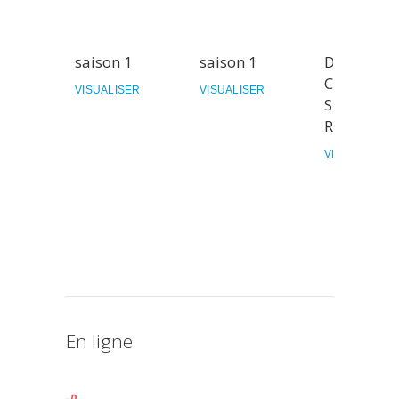
saison 1
saison 1
Dans la
Chock'Lit
VISUALISER
VISUALISER
Shoppe de
Riverdale
VISUALISER
En ligne