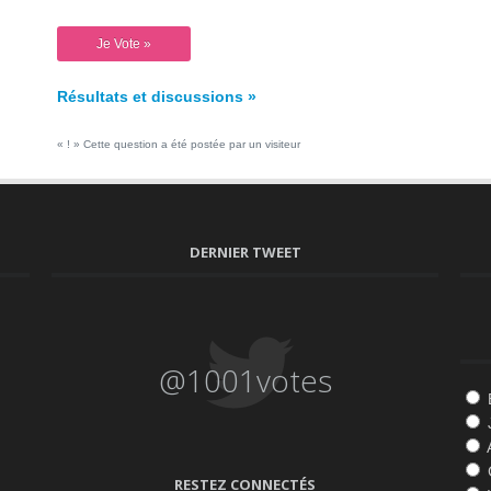
Résultats et discussions »
« ! » Cette question a été postée par un visiteur
DERNIER TWEET
@1001votes
RESTEZ CONNECTÉS