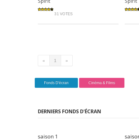
Spirit
Spirit
31 VOTES
«
1
»
Fonds D'écran
Cinéma & Films
DERNIERS FONDS D'ÉCRAN
saison 1
saiso