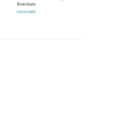
Riverdale
Rose Engren
VISUALISER
VISUALISER