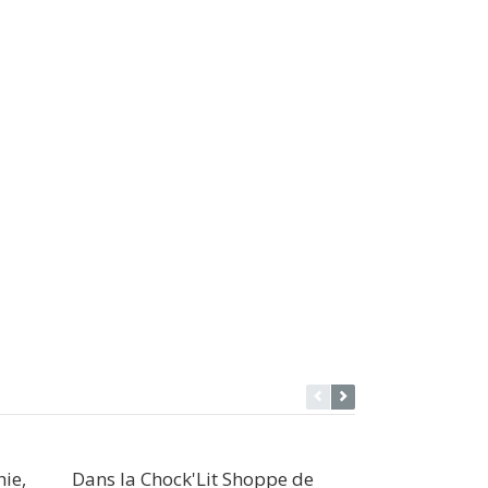
hie,
Dans la Chock'Lit Shoppe de
Madoka Sorc