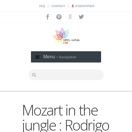
|
|
FAQ
CONTACT
S'IDENTIFIER
Menu -
Navigation
Mozart in the
jungle : Rodrigo