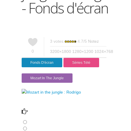
- Fonds d'écran
3
votes
4.7
/
5
Notez
0
3200×1800
1280×1200
1024×768
Fonds D'écran
Séries Télé
Mozart In The Jungle