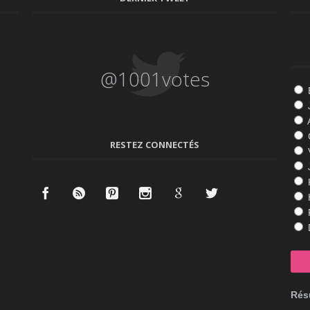
@1001votes
RESTEZ CONNECTÉS
K
Résu