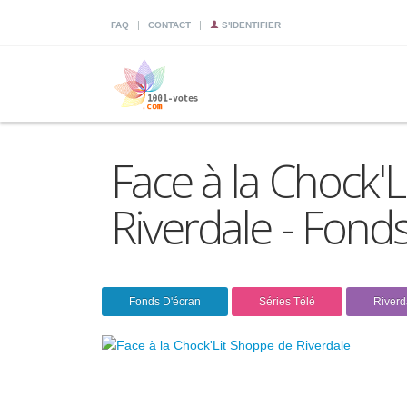
|
|
FAQ
CONTACT
S'IDENTIFIER
Face à la Chock'
Riverdale - Fond
Fonds D'écran
Séries Télé
Riverd