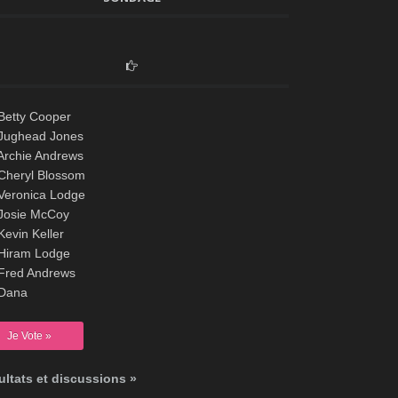
Betty Cooper
Jughead Jones
Archie Andrews
Cheryl Blossom
Veronica Lodge
Josie McCoy
evin Keller
Hiram Lodge
Fred Andrews
Dana
ltats et discussions »